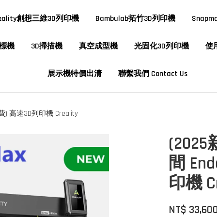
reality創想三維3D列印機
Bambulab拓竹3D列印機
Snapm
標機
3D掃描機
真空成型機
光固化3D列印機
使
展示機特價出清
聯繫我們 Contact Us
) 高速3D列印機 Creality
(202
間 En
印機 Cr
NT$ 33,60