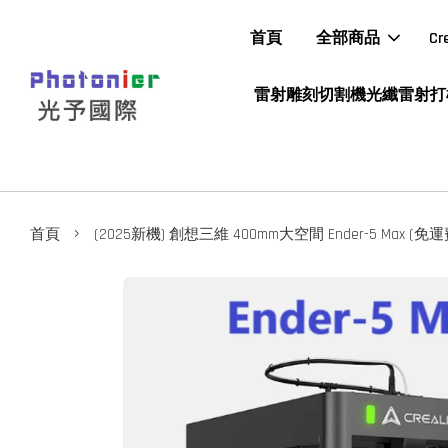
首頁
全部商品
C
雷射雕刻切割機光纖雷射打
›
首頁
(2025新機) 創想三維 400mm大空間 Ender-5 Max (免運費