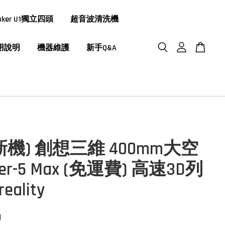
aker U1獨立四頭
超音波清洗機
用說明
機器維護
新手Q&A
5新機) 創想三維 400mm大空
der-5 Max (免運費) 高速3D列
eality
0