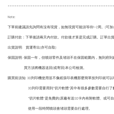
***********************************************************
Note:
下單前建議請先詢問有沒有現貨，如無現貨可能須等待1~2周。(可加LI
訂購付款：下單後請兩天內付款。付款後才算是完成訂購。訂單出
出貨說明: 貨運寄出(亦可自取)
保固說明: 保固一年，但噴頭零件及堵頭不在保固範圍內，無到府到
買方須將機器送回(或寄回)本公司檢測。
購買前須知: 3D列印機使用並不像紙張印表機那麼簡單按列印就可以
3D列印
需要用到"切片軟體"其中有很多參數需要自行了
"切片軟體"是免費的(原廠有送SD卡內有附軟體、或可自
使用一段時間噴頭會堵頭需要自行處理。