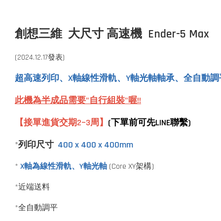
創想三維
大尺寸
高速機 Ender-5 Max
(2024.12.17發表)
超高速列印、X軸線性滑軌、Y軸光軸軸承、全自動調
此機為半成品需要"自行組裝"喔!!
【接單進貨交期2~3周】
(
下單前可先LINE聯繫)
*
列印尺寸
400 x 400 x 400mm
*
X軸為線性滑軌、
Y軸光軸
(Core XY架構)
*近端送料
*全自動調平