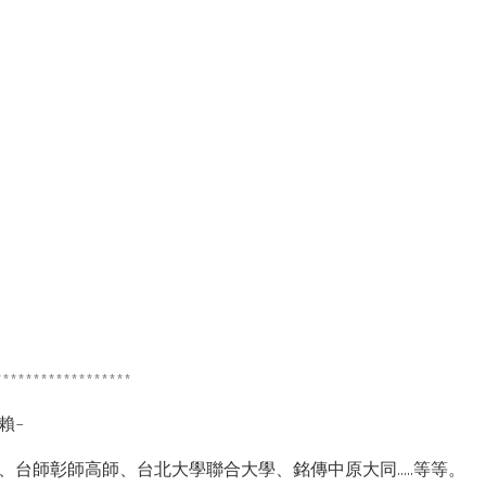
******************
賴~
師彰師高師、台北大學聯合大學、銘傳中原大同.....等等。