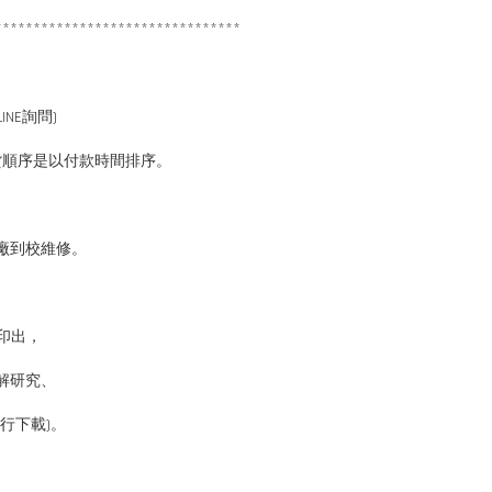
********************************
NE詢問)
貨順序是以付款時間排序。
廠到校維修。
印出，
解研究、
行下載)。